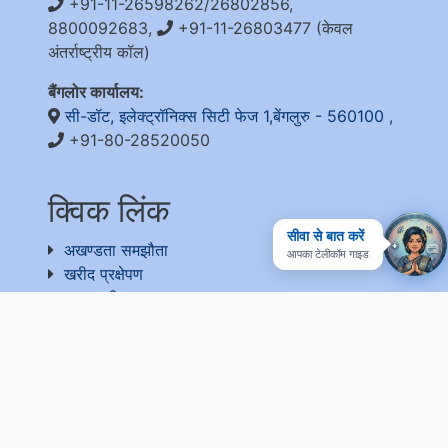
+91-11-26598262/26802856,
8800092683,
+91-11-26803477 (केवल
अंतर्राष्ट्रीय कॉल)
बैंगलोर कार्यालय:
सी-डॉट, इलेक्ट्रॉनिक्स सिटी फेज 1,बेंगलुरु - 560100
,
+91-80-28520050
क्विक लिंक
सीवा से बात करें
अखण्डता समझौता
आपका टेलीकॉम गाइड
खरीद प्रक्षेपण
आरएफडी
आरटीआई
संग्रह
प्रतिक्रिया
उपयोगी लिंक
राष्ट्रीय सरकारी सेवा