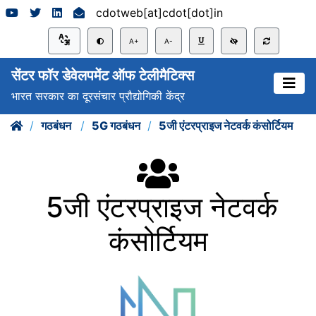
cdotweb[at]cdot[dot]in
A+
A-
सेंटर फॉर डेवेलपमेंट ऑफ टेलीमैटिक्स
भारत सरकार का दूरसंचार प्रौद्योगिकी केंद्र
गठबंधन
5G गठबंधन
5जी एंटरप्राइज नेटवर्क कंसोर्टियम
5जी एंटरप्राइज नेटवर्क
कंसोर्टियम