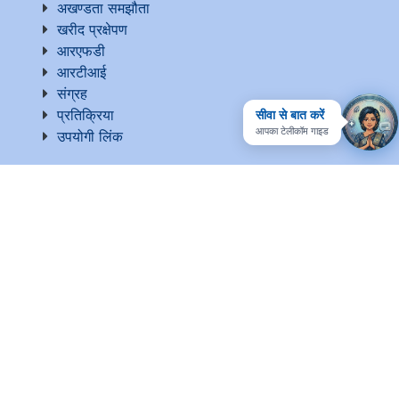
अखण्डता समझौता
खरीद प्रक्षेपण
आरएफडी
आरटीआई
संग्रह
सीवा से बात करें
प्रतिक्रिया
आपका टेलीकॉम गाइड
उपयोगी लिंक
राष्ट्रीय सरकारी सेवा
ईपीएफ-फॉर्म 5ए एक्सट्रैक्ट
वेबसाइट प्रबंधक
वेबसाइट नीति
मदद
सतर्कता
साइटमैप
संपर्क करें
उपयोग की शर्तें