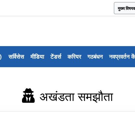
मुख्य विषयव
ी)
सर्विसेस
मीडिया
टेंडर्स
करियर
गठबंधन
नवप्रवर्तन के
अखंडता समझौता