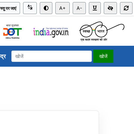
A+
A-
स्तु पर जाएं
ंद्र
खोजें