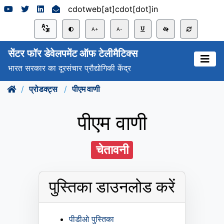
cdotweb[at]cdot[dot]in
A+
A-
सेंटर फॉर डेवेलपमेंट ऑफ टेलीमैटिक्स
भारत सरकार का दूरसंचार प्रौद्योगिकी केंद्र
प्रोडक्ट्स
पीएम वाणी
पीएम वाणी
चेतावनी
पुस्तिका डाउनलोड करें
पीडीओ पुस्तिका