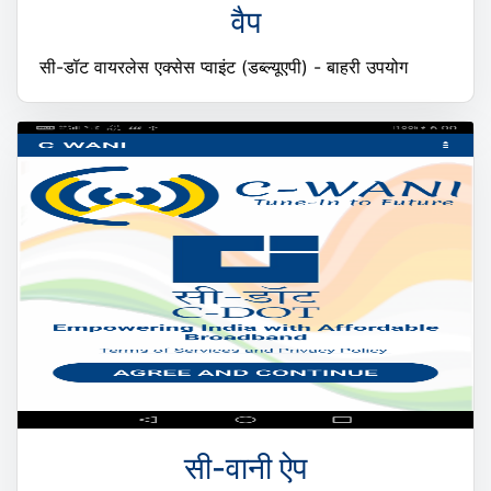
वैप
सी-डॉट वायरलेस एक्सेस प्वाइंट (डब्ल्यूएपी) - बाहरी उपयोग
सी-वानी ऐप