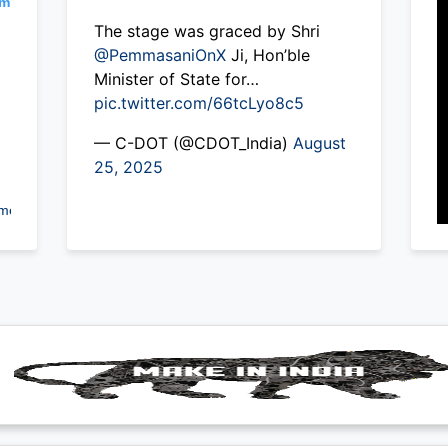
am
The stage was graced by Shri
@PemmasaniOnX
Ji, Hon’ble
Minister of State for…
pic.twitter.com/66tcLyo8c5
— C-DOT (@CDOT_India)
August
25, 2025
A post shared by Centre for Development Of Telematics (C-DOT) (@cdotindia)