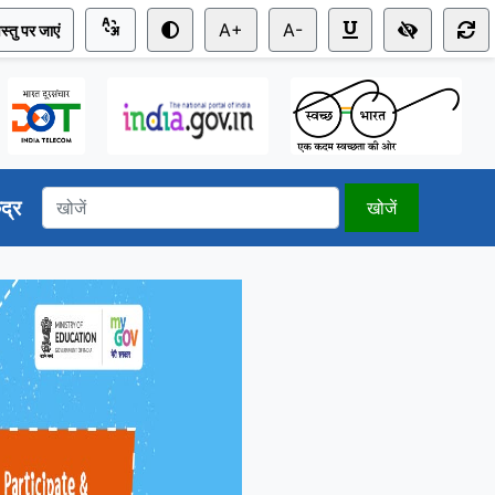
A+
A-
स्तु पर जाएं
ंद्र
खोजें