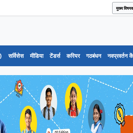
मुख्य विषयव
ी)
सर्विसेस
मीडिया
टेंडर्स
करियर
गठबंधन
नवप्रवर्तन के