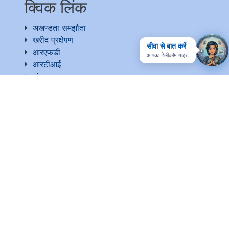
क्विक लिंक
अखण्डता समझौता
खरीद प्रक्षेपण
सीवा से बात करें
आरएफडी
आपका टेलीकॉम गाइड
आरटीआई
संग्रह
प्रतिक्रिया
उपयोगी लिंक
राष्ट्रीय सरकारी सेवा
ईपीएफ-फॉर्म 5ए एक्सट्रैक्ट
वेबसाइट प्रबंधक
वेबसाइट नीति
मदद
सतर्कता
साइटमैप
संपर्क करें
उपयोग की शर्तें