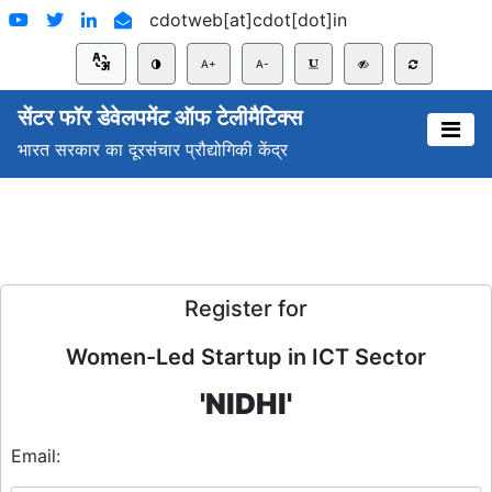
cdotweb[at]cdot[dot]in
A+
A-
सेंटर फॉर डेवेलपमेंट ऑफ टेलीमैटिक्स
भारत सरकार का दूरसंचार प्रौद्योगिकी केंद्र
Register for
Women-Led Startup in ICT Sector
'NIDHI'
Email: