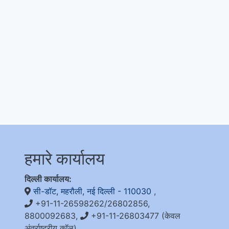
हमारे कार्यालय
दिल्ली कार्यालय:
सी-डॉट, महरौली, नई दिल्ली - 110030
,
+91-11-26598262/26802856,
8800092683,
+91-11-26803477 (केवल
अंतर्राष्ट्रीय कॉल)