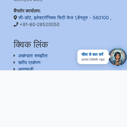
बैंगलोर कार्यालय:
सी-डॉट, इलेक्ट्रॉनिक्स सिटी फेज 1,बेंगलुरु - 560100
,
+91-80-28520050
क्विक लिंक
सीवा से बात करें
अखण्डता समझौता
आपका टेलीकॉम गाइड
खरीद प्रक्षेपण
आरएफडी
आरटीआई
संग्रह
प्रतिक्रिया
उपयोगी लिंक
राष्ट्रीय सरकारी सेवा
ईपीएफ-फॉर्म 5ए एक्सट्रैक्ट
वेबसाइट प्रबंधक