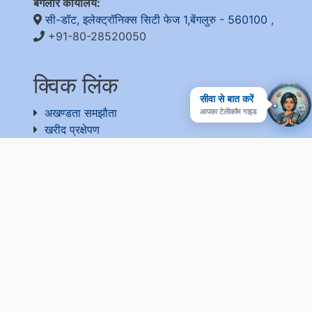
बैंगलोर कार्यालय:
सी-डॉट, इलेक्ट्रॉनिक्स सिटी फेज 1,बेंगलुरु - 560100
,
+91-80-28520050
क्विक लिंक
सीवा से बात करें
आपका टेलीकॉम गाइड
अखण्डता समझौता
खरीद प्रक्षेपण
आरएफडी
आरटीआई
संग्रह
प्रतिक्रिया
उपयोगी लिंक
राष्ट्रीय सरकारी सेवा
ईपीएफ-फॉर्म 5ए एक्सट्रैक्ट
वेबसाइट प्रबंधक
वेबसाइट नीति