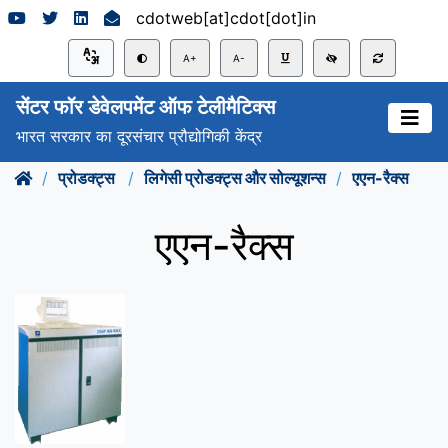
cdotweb[at]cdot[dot]in
A+
A-
सेंटर फॉर डेवेलपमेंट ऑफ टेलीमैटिक्स
भारत सरकार का दूरसंचार प्रौद्योगिकी केंद्र
प्रोडक्ट्स
लिगेसी प्रोडक्ट्स और सोल्यूशन्स
एएन-रैक्‍स
एएन-रैक्‍स